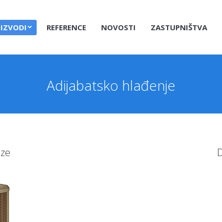
IZVODI
REFERENCE
NOVOSTI
ZASTUPNIŠTVA
Adijabatsko hlađenje
eze