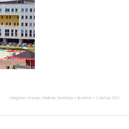
Categories:
Grijanje
,
Hlađenje
,
Ventilacija
By
admin
2 siječnja, 2021