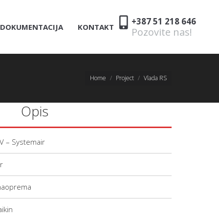
+387 51 218 646
DOKUMENTACIJA
KONTAKT
Pozovite nas!
Home
Project
Vlada RS
Opis
VV – Systemair
r
limaoprema
ikin