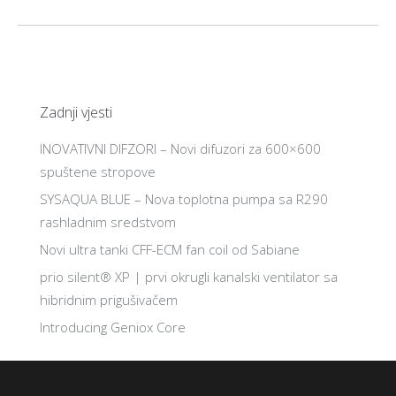
Zadnji vjesti
INOVATIVNI DIFZORI – Novi difuzori za 600×600
spuštene stropove
SYSAQUA BLUE – Nova toplotna pumpa sa R290
rashladnim sredstvom
Novi ultra tanki CFF-ECM fan coil od Sabiane
prio silent® XP | prvi okrugli kanalski ventilator sa
hibridnim prigušivačem
Introducing Geniox Core