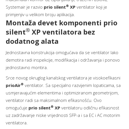
®
Systemair je razvio
prio silent
XP
ventilator koji je
primjenjiv u velikom broju aplikacija.
Montaža devet komponenti prio
®
silent
XP ventilatora bez
dodatnog alata
Jednostavna konstrukcija omogućava da se ventilator lako
demotira radi inspekcije, modifikacija i održavanja i ponovo
jednostavno montira.
Srce novog okruglog kanalskog ventilatora je visokoefikasni
®
prioAir
ventilator. Sa specijalno razvijenim lopaticama, sa
usmjeravajućim elementima i optimiziranom geometrijom,
ventilator radi sa maksimalnom efikasnošću. Ovo
®
omogućuje
prio silent
XP
ventilatoru odličnu efikasnost
uz zadržavanje niske vrijednosti SFP-a i sa EC i AC motorim
ventilatora.