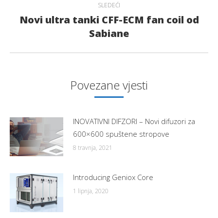
SLEDEĆI
Novi ultra tanki CFF-ECM fan coil od
Next
Sabiane
post:
Povezane vjesti
INOVATIVNI DIFZORI – Novi difuzori za
600×600 spuštene stropove
8 travnja, 2021
Introducing Geniox Core
1 lipnja, 2020