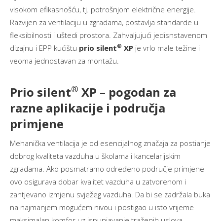
visokom efikasnošću, tj. potrošnjom električne energije.
Razvijen za ventilaciju u zgradama, postavlja standarde u
fleksibilnosti i uštedi prostora. Zahvaljujući jedisnstavenom
®
dizajnu i EPP kućištu
prio silent
XP
je vrlo male težine i
veoma jednostavan za montažu.
®
Prio silent
XP – pogodan za
razne aplikacije i područja
primjene
Mehanička ventilacija je od esencijalnog značaja za postianje
dobrog kvaliteta vazduha u školama i kancelarijskim
zgradama. Ako posmatramo određeno područje primjene
ovo osigurava dobar kvalitet vazduha u zatvorenom i
zahtjevano izmjenu svježeg vazduha. Da bi se zadržala buka
na najmanjem mogućem nivou i postigao u isto vrijeme
maksimalan komfor uz ispunjavanje traženih uslova,