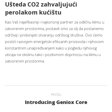
Ušteda CO2 zahvaljujući
perolakom kućištu
Kao Vaš najefikasniji i najkorisniji partner za odličnu klimu u
zatvorenim prostorima, postavili smo za cilj da postanemo
održiviji i pridonijeti stvaranju održivog društva. Ovo ćemo
postići razvojem energetski efiksanih proizvoda i njihovom
konstantnim unapređivanjem kako u pogledu njihovog
uticaja na okolinu tako i pozitivnom doprinosu na klimu u
zatvorenim prostorima.
Post
PROŠLI
navigation
Introducing Geniox Core
Previous
post: